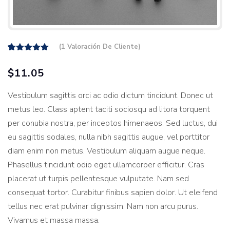
(
1
Valoración De Cliente)
1
Valorado
sobre
5.00
$
11.05
5 basado
en
puntuación
Vestibulum sagittis orci ac odio dictum tincidunt. Donec ut
de cliente
metus leo. Class aptent taciti sociosqu ad litora torquent
per conubia nostra, per inceptos himenaeos. Sed luctus, dui
eu sagittis sodales, nulla nibh sagittis augue, vel porttitor
diam enim non metus. Vestibulum aliquam augue neque.
Phasellus tincidunt odio eget ullamcorper efficitur. Cras
placerat ut turpis pellentesque vulputate. Nam sed
consequat tortor. Curabitur finibus sapien dolor. Ut eleifend
tellus nec erat pulvinar dignissim. Nam non arcu purus.
Vivamus et massa massa.