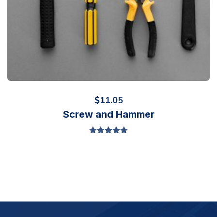
$
11.05
Screw and Hammer
Valorado en
5.00
de 5