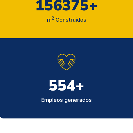
156375
+
2
m
Construidos
600
+
Empleos generados