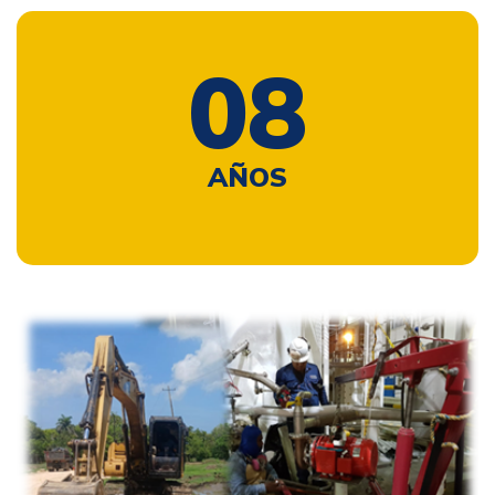
0
11
AÑOS