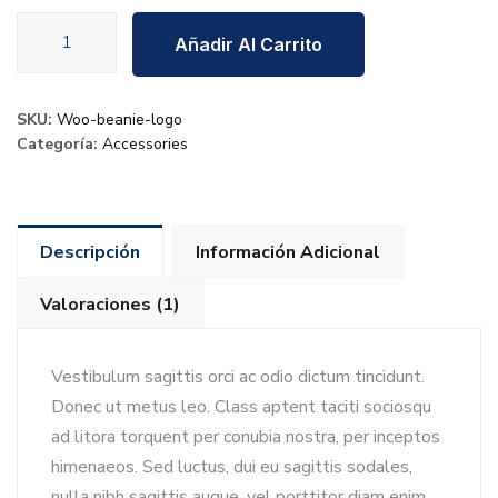
Construction
Añadir Al Carrito
Machine
cantidad
SKU:
Woo-beanie-logo
Categoría:
Accessories
Descripción
Información Adicional
Valoraciones (1)
Vestibulum sagittis orci ac odio dictum tincidunt.
Donec ut metus leo. Class aptent taciti sociosqu
ad litora torquent per conubia nostra, per inceptos
himenaeos. Sed luctus, dui eu sagittis sodales,
nulla nibh sagittis augue, vel porttitor diam enim