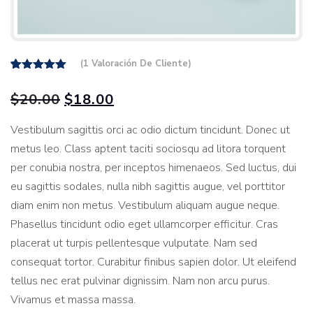
(
1
Valoración De Cliente)
1
Valorado
sobre
5.00
Original
Current
$
20.00
$
18.00
5 basado
en
price
price
puntuación
Vestibulum sagittis orci ac odio dictum tincidunt. Donec ut
de cliente
was:
is:
metus leo. Class aptent taciti sociosqu ad litora torquent
$20.00.
$18.00.
per conubia nostra, per inceptos himenaeos. Sed luctus, dui
eu sagittis sodales, nulla nibh sagittis augue, vel porttitor
diam enim non metus. Vestibulum aliquam augue neque.
Phasellus tincidunt odio eget ullamcorper efficitur. Cras
placerat ut turpis pellentesque vulputate. Nam sed
consequat tortor. Curabitur finibus sapien dolor. Ut eleifend
tellus nec erat pulvinar dignissim. Nam non arcu purus.
Vivamus et massa massa.