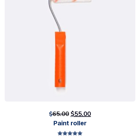
65.00
$
55.00
Original
Current
$
Paint roller
price
price
was:
is:
Valorado en