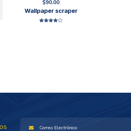
$
90.00
Wallpaper scraper
Valorado
en
4.00
de 5
os