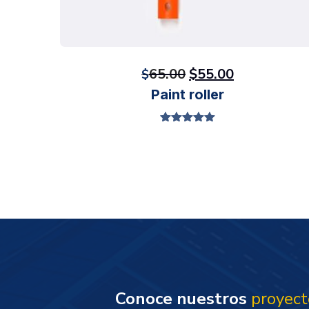
65.00
$
55.00
Original
Current
$
Paint roller
price
price
was:
is:
Valorado en
$65.00.
$55.00.
5.00
de 5
Conoce nuestros
proyect