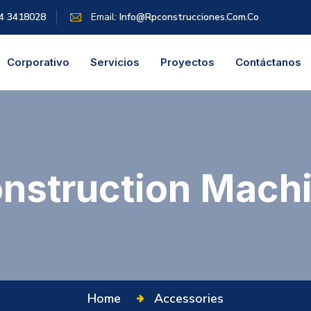
4 3418028
Email:
Info@rpconstrucciones.com.co
Corporativo
Servicios
Proyectos
Contáctanos
nstruction Mach
Home
Accessories