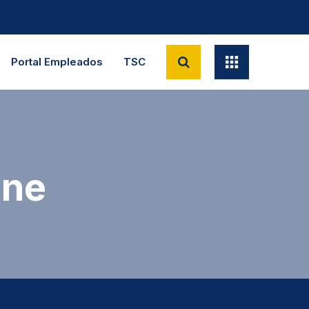
Portal Empleados
TSC
ine