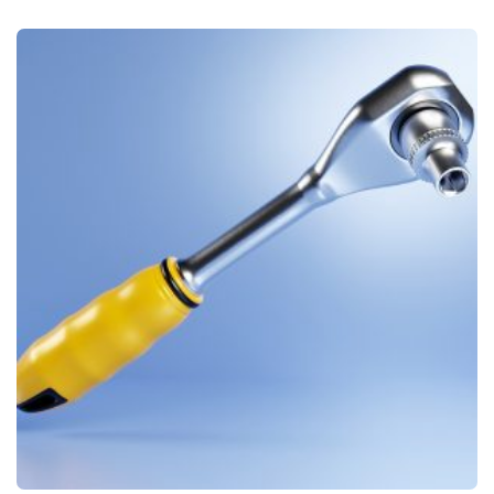
through
5.00
de 5
$45.00