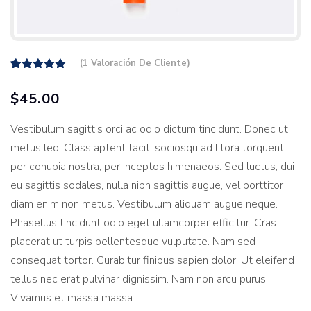
(
1
Valoración De Cliente)
1
Valorado
sobre
5.00
$
45.00
5 basado
en
puntuación
Vestibulum sagittis orci ac odio dictum tincidunt. Donec ut
de cliente
metus leo. Class aptent taciti sociosqu ad litora torquent
per conubia nostra, per inceptos himenaeos. Sed luctus, dui
eu sagittis sodales, nulla nibh sagittis augue, vel porttitor
diam enim non metus. Vestibulum aliquam augue neque.
Phasellus tincidunt odio eget ullamcorper efficitur. Cras
placerat ut turpis pellentesque vulputate. Nam sed
consequat tortor. Curabitur finibus sapien dolor. Ut eleifend
tellus nec erat pulvinar dignissim. Nam non arcu purus.
Vivamus et massa massa.