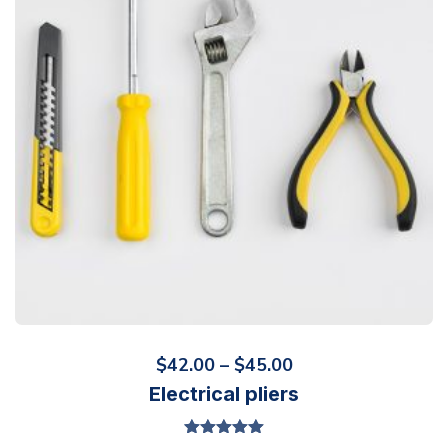
Price
$
42.00
–
$
45.00
Electrical pliers
range:
$42.00
Valorado en