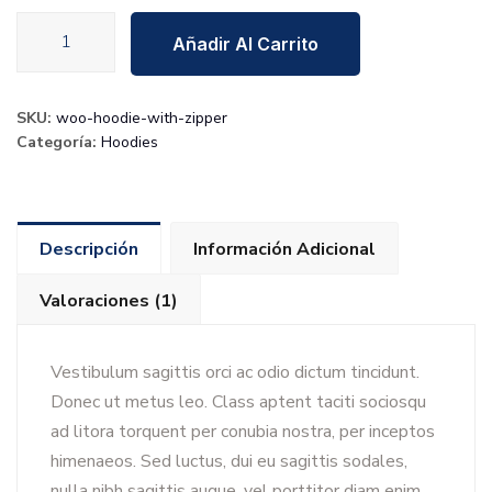
Small
Añadir Al Carrito
paint
roller
cantidad
SKU:
woo-hoodie-with-zipper
Categoría:
Hoodies
Descripción
Información Adicional
Valoraciones (1)
Vestibulum sagittis orci ac odio dictum tincidunt.
Donec ut metus leo. Class aptent taciti sociosqu
ad litora torquent per conubia nostra, per inceptos
himenaeos. Sed luctus, dui eu sagittis sodales,
nulla nibh sagittis augue, vel porttitor diam enim