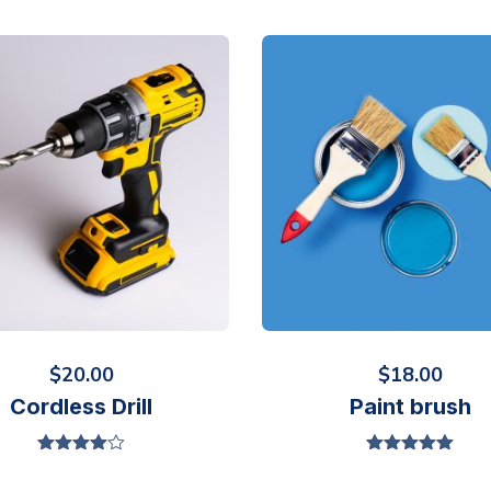
$
20.00
$
18.00
Cordless Drill
Paint brush
Valorado
Valorado en
en
4.00
5.00
de 5