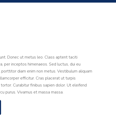
dunt. Donec ut metus leo. Class aptent taciti
ra, per inceptos himenaeos. Sed luctus, dui eu
vel porttitor diam enim non metus. Vestibulum aliquam
lamcorper efficitur. Cras placerat ut turpis
rtor. Curabitur finibus sapien dolor. Ut eleifend
arcu purus. Vivamus et massa massa.