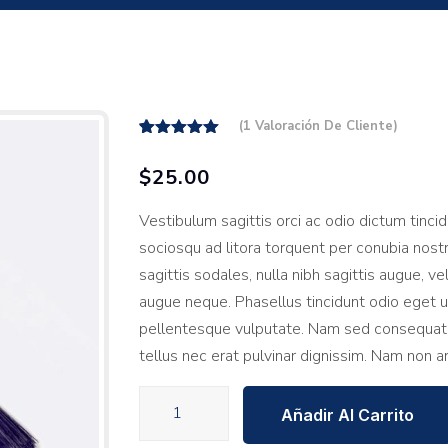
(
1
Valoración De Cliente)
1
Valorado
sobre
5.00
$
25.00
5 basado
en
puntuación
Vestibulum sagittis orci ac odio dictum tinci
de cliente
sociosqu ad litora torquent per conubia nost
sagittis sodales, nulla nibh sagittis augue, 
augue neque. Phasellus tincidunt odio eget ul
pellentesque vulputate. Nam sed consequat to
tellus nec erat pulvinar dignissim. Nam non 
Paint
Añadir Al Carrito
brush
cantidad