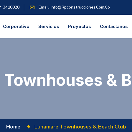
4 3418028
Email:
Info@rpconstrucciones.com.co
Corporativo
Servicios
Proyectos
Contáctanos
 Townhouses & B
Home
Lunamare Townhouses & Beach Club