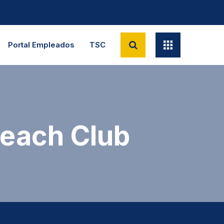
Portal Empleados
TSC
each Club